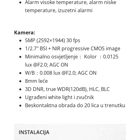
Alarm visoke temperature, alarm niske
temperature, izuzetni alarmi
Kamera:
5MP (2592×1944) 30 fps
1/2.7″ BSI + NIR progressive CMOS image
Minimalno osvjetljenje： Kolor ：0.0125
lux @F2.0; AGC ON
W/B：0.008 lux @F2.0; AGC ON
8mm leće
3D DNR, true WDR(120dB), HLC, BLC
Ugrađeni white light i zvučnik
Beskontaktna obrada do 20 lica u trenutku
INSTALACIJA