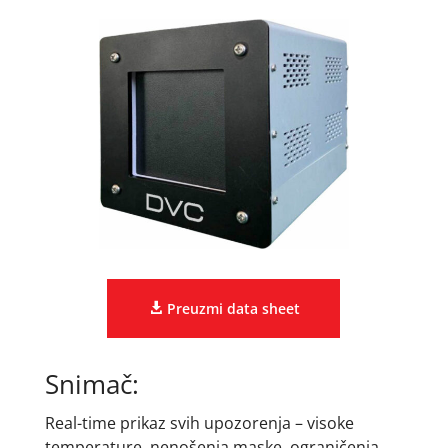
Preuzmi data sheet
Snimač:
Real-time prikaz svih upozorenja – visoke
temperature, nenošenja maske, ograničenja