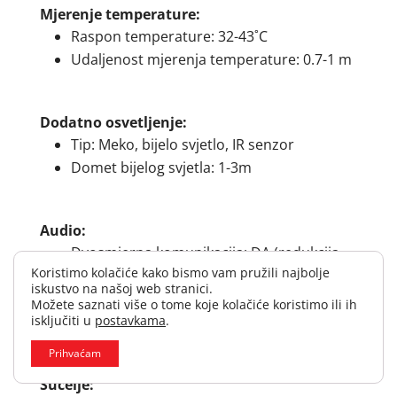
Mjerenje temperature:
Raspon temperature: 32-43˚C
Udaljenost mjerenja temperature: 0.7-1 m
Dodatno osvetljenje:
Tip: Meko, bijelo svjetlo, IR senzor
Domet bijelog svjetla: 1-3m
Audio:
Dvosmjerna komunikacija: DA (redukcija
Koristimo kolačiće kako bismo vam pružili najbolje
šuma i uklanjanje jeke)
iskustvo na našoj web stranici.
Audio ulaz: 1 CH ugrađeni mikrofon
Možete saznati više o tome koje kolačiće koristimo ili ih
isključiti u
postavkama
.
Audio izlaz: Ugrađeni zvučnik
Prihvaćam
Sučelje: