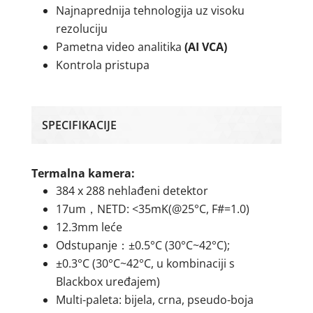
Najnaprednija tehnologija uz visoku
rezoluciju
Pametna video analitika
(AI VCA)
Kontrola pristupa
SPECIFIKACIJE
Termalna kamera:
384 x 288 nehlađeni detektor
17um，NETD: <35mK(@25°C, F#=1.0)
12.3mm leće
Odstupanje：±0.5°C (30°C~42°C);
±0.3°C (30°C~42°C, u kombinaciji s
Blackbox uređajem)
Multi-paleta: bijela, crna, pseudo-boja