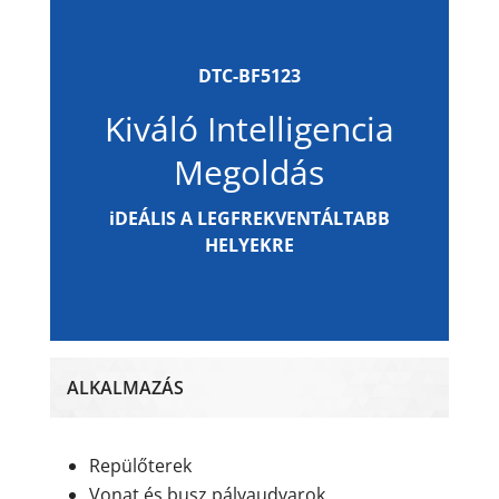
DTC-BF5123
Kiváló Intelligencia
Megoldás
iDEÁLIS A LEGFREKVENTÁLTABB
HELYEKRE
ALKALMAZÁS
Repülőterek
Vonat és busz pályaudvarok