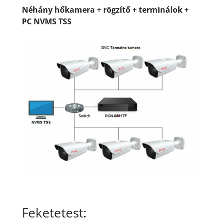
Néhány hőkamera + rögzítő + terminálok +
PC NVMS TSS
Feketetest: