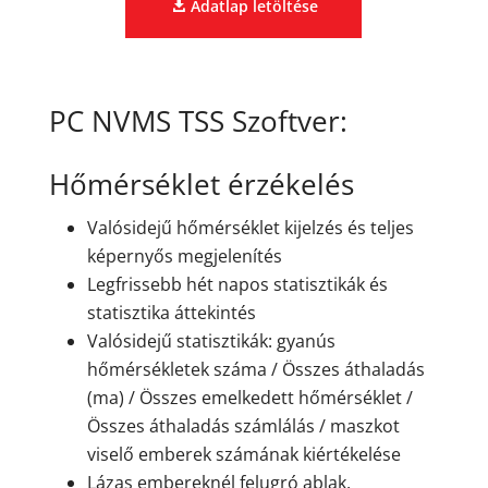
Adatlap letöltése
PC NVMS TSS Szoftver:
Hőmérséklet érzékelés
Valósidejű hőmérséklet kijelzés és teljes
képernyős megjelenítés
Legfrissebb hét napos statisztikák és
statisztika áttekintés
Valósidejű statisztikák: gyanús
hőmérsékletek száma / Összes áthaladás
(ma) / Összes emelkedett hőmérséklet /
Összes áthaladás számlálás / maszkot
viselő emberek számának kiértékelése
Lázas embereknél felugró ablak,