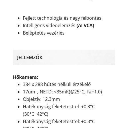
Fejlett technológia és nagy felbontás
Intelligens videoelemzés
(AI VCA)
Beléptetés vezérlés
JELLEMZŐK
Hőkamera:
384 x 288 hűtés nélküli érzékelő
17um，NETD: <35mK(@25°C, F#=1.0)
Objektív: 12,3mm
Hatékonyság feketetesttel: ±0.3°C
(30°C~42°C)
Hatékonyság feketetesttel: ±0.3°C