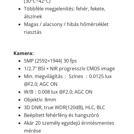
(30°C~42°C)
Többféle megjelenítés: fehér, fekete,
álszínek
Magas / alacsony / hibás hőmérséklet
riasztás
Kamera:
5MP (2592×1944) 30 fps
1/2.7″ BSI + NIR progresszív CMOS image
Min. megvilágítás： Színes ：0.0125 lux
@F2.0; AGC ON
W/B：0.008 lux @F2.0; AGC ON
Objektív: 8mm
3D DNR, true WDR(120dB), HLC, BLC
Beépített fehérfény és hangszóró
Akár 20 személy egyidejű érintésmentes
mérése