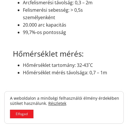
Arcfelismerési távolság: 0,3 – 2m
Felismerési sebesség: > 0,5s
személyenként
20.000 arc kapacitás
99,7%-os pontosság
Hőmérséklet mérés:
Hőmérséklet tartomány: 32-43˚C
Hőmérséklet mérés távolsága: 0,7 – 1m
Kiegészítő megvilágítás:
A weboldalon a minőségi felhasználói élmény érdekében
sütiket használunk.
Részletek
Típus: Meleg, fehér fény, IR szenzor
Fehér fény hatótáv: 1 – 3m
Elfogad