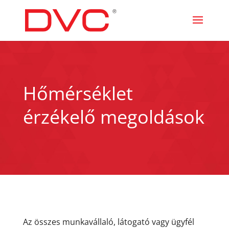
Hőmérséklet
érzékelő megoldások
Az összes munkavállaló, látogató vagy ügyfél