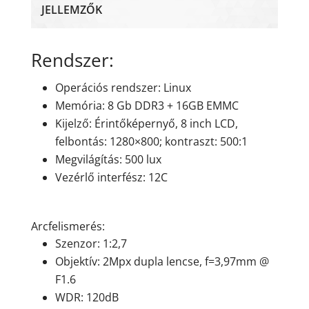
JELLEMZŐK
Rendszer:
Operációs rendszer: Linux
Memória: 8 Gb DDR3 + 16GB EMMC
Kijelző: Érintőképernyő, 8 inch LCD,
felbontás: 1280×800; kontraszt: 500:1
Megvilágítás: 500 lux
Vezérlő interfész: 12C
Arcfelismerés:
Szenzor: 1:2,7
Objektív: 2Mpx dupla lencse, f=3,97mm @
F1.6
WDR: 120dB