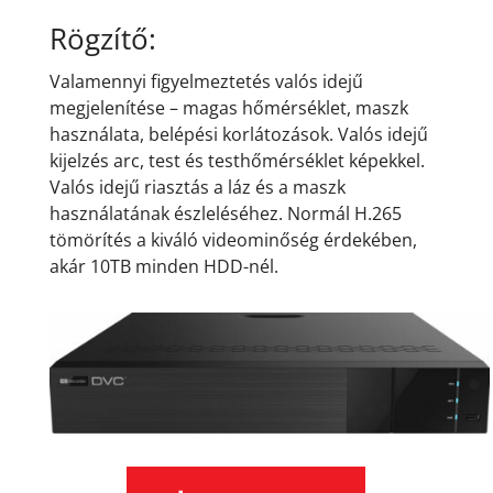
Rögzítő:
Valamennyi figyelmeztetés valós idejű
megjelenítése – magas hőmérséklet, maszk
használata, belépési korlátozások. Valós idejű
kijelzés arc, test és testhőmérséklet képekkel.
Valós idejű riasztás a láz és a maszk
használatának észleléséhez. Normál H.265
tömörítés a kiváló videominőség érdekében,
akár 10TB minden HDD-nél.