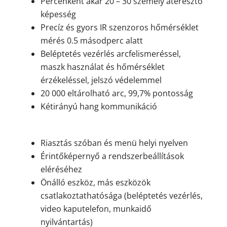
Percenként akár 20 – 30 személy áteresztő
képesség
Precíz és gyors IR szenzoros hőmérséklet
mérés 0.5 másodperc alatt
Beléptetés vezérlés arcfelismeréssel,
maszk használat és hőmérséklet
érzékeléssel, jelszó védelemmel
20 000 eltárolható arc, 99,7% pontosság
Kétirányú hang kommunikáció
Riasztás szóban és menü helyi nyelven
Érintőképernyő a rendszerbeállítások
eléréséhez
Önálló eszköz, más eszközök
csatlakoztathatósága (beléptetés vezérlés,
video kaputelefon, munkaidő
nyilvántartás)