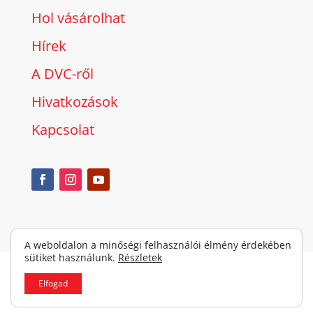
Hol vásárolhat
Hírek
A DVC-ről
Hivatkozások
Kapcsolat
A weboldalon a minőségi felhasználói élmény érdekében
sütiket használunk.
Részletek
Copyright © 2026 Alarm automatika d.o.o. All rights reserved.
Elfogad
Adatvédelmi irányelvek
|
Cookie kezelés
|
Impresszum