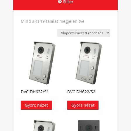
Filter
Mind a(z) 19 találat megjelenítve
DVC DH622/S1
DVC DH622/S2
Gyors nézet
Gyors nézet