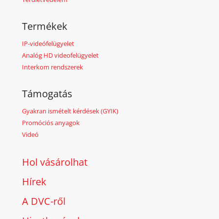
Termékek
IP-videófelügyelet
Analóg HD videofelügyelet
Interkom rendszerek
Támogatás
Gyakran ismételt kérdések (GYIK)
Promóciós anyagok
Videó
Hol vásárolhat
Hírek
A DVC-ről