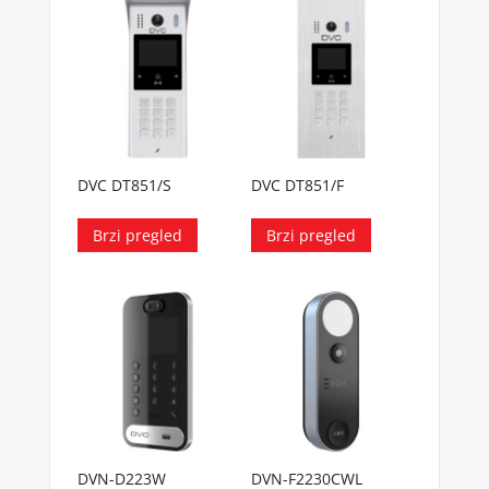
DVC DT851/S
DVC DT851/F
Brzi pregled
Brzi pregled
DVN-D223W
DVN-F2230CWL