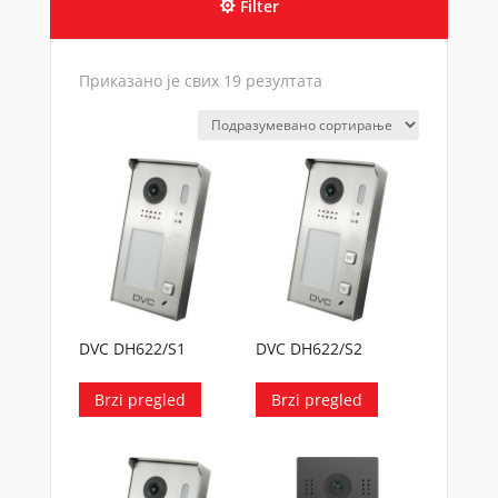
Filter
Приказано је свих 19 резултата
DVC DH622/S1
DVC DH622/S2
Brzi pregled
Brzi pregled