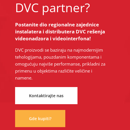
DVC partner?
Postanite dio regionalne zajednice
instalatera i distributera DVC rešenja
videonadzora i videointerfona!
DVC proizvodi se baziraju na najmodernijim
tehologijama, pouzdanim komponentama i
omogućuju najviše performanse, prikladni za
primenu u objektima različite veličine i
namene.
Kontaktirajte nas
Gde kupiti?