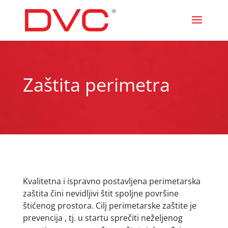
Zaštita perimetra
Kvalitetna i ispravno postavljena perimetarska
zaštita čini nevidljivi štit spoljne površine
štićenog prostora. Cilj perimetarske zaštite je
prevencija , tj. u startu sprečiti neželjenog