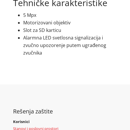
Tehničke karakteristike
5 Mpx
Motorizovani objektiv
Slot za SD karticu
Alarmna LED svetlosna signalizacija i
zvučno upozorenje putem ugrađenog
zvučnika
Rešenja zaštite
Korisnici
Stanovi i poslovni prostori