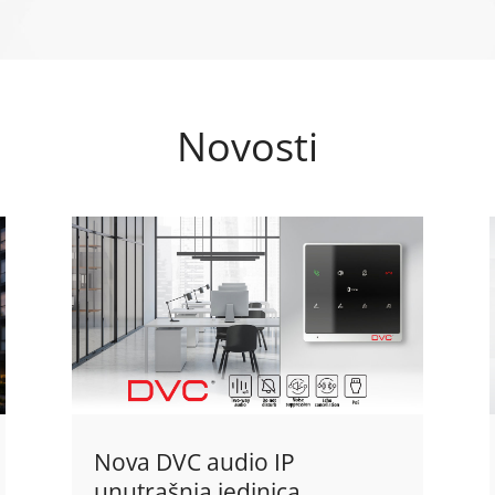
Novosti
Nova DVC audio IP
unutrašnja jedinica