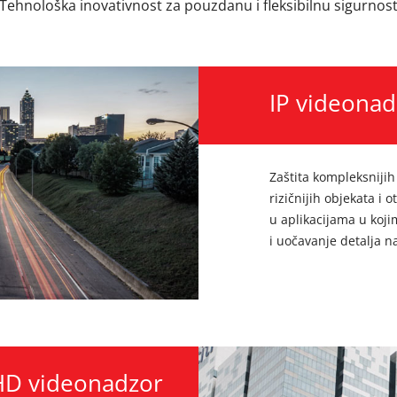
Tehnološka inovativnost za pouzdanu i fleksibilnu sigurnos
IP videonad
Zaštita kompleksnijih
rizičnijih objekata i 
u aplikacijama u koji
i uočavanje detalja n
HD videonadzor