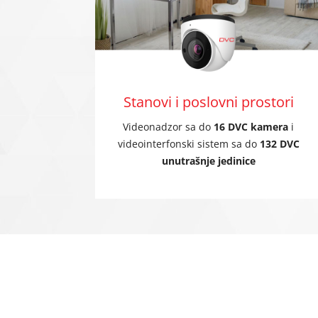
Stanovi i poslovni prostori
Videonadzor sa do
16 DVC kamera
i
videointerfonski sistem sa do
132 DVC
unutrašnje jedinice