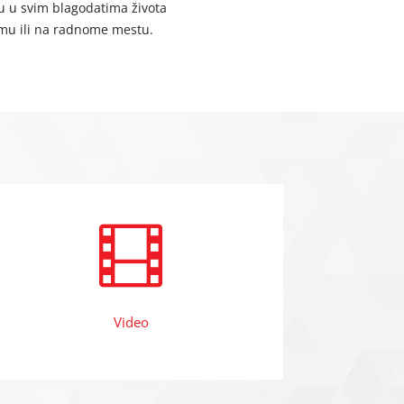
u u svim blagodatima života
omu ili na radnome mestu.

Video