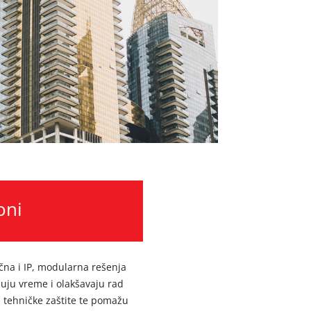
oni
čna i IP, modularna rešenja
ćuju vreme i olakšavaju rad
 tehničke zaštite te pomažu