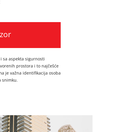
t
zor
 i sa aspekta sigurnosti
otvorenih prostora i to najčešće
ma je važna identifikacija osoba
a snimku.