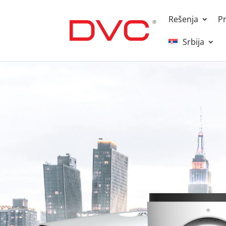
Rešenja
P
Srbija