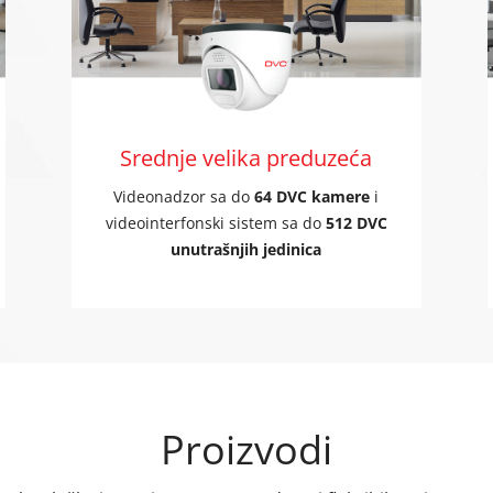
Srednje velika preduzeća
Videonadzor sa do
64 DVC kamere
i
videointerfonski sistem sa do
512 DVC
unutrašnjih jedinica
Proizvodi