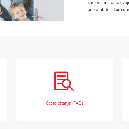
korisnicima da uživaj
bilo u obiteljskom d

Česta pitanja (FAQ)