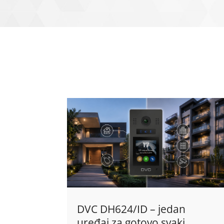
DVC DH624/ID – jedan
uređaj za gotovo svaki