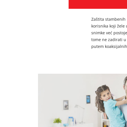
Zaštita stambenih 
korisnika koji žele
snimke već postoje
tome ne zadirati u
putem koaksijalnih