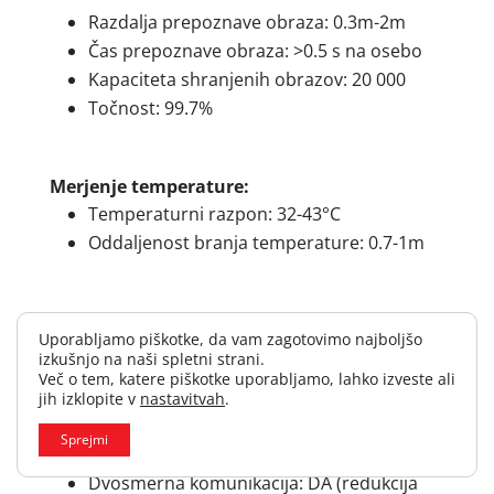
Razdalja prepoznave obraza: 0.3m-2m
Čas prepoznave obraza: >0.5 s na osebo
Kapaciteta shranjenih obrazov: 20 000
Točnost: 99.7%
Merjenje temperature:
Temperaturni razpon: 32-43°C
Oddaljenost branja temperature: 0.7-1m
Dodatna osvetlitev:
Uporabljamo piškotke, da vam zagotovimo najboljšo
Tip: Mehko, bela svetloba, IR senzor
izkušnjo na naši spletni strani.
Domet bele svetlobe: 1-3m
Več o tem, katere piškotke uporabljamo, lahko izveste ali
jih izklopite v
nastavitvah
.
Sprejmi
Avdijo:
Dvosmerna komunikacija: DA (redukcija