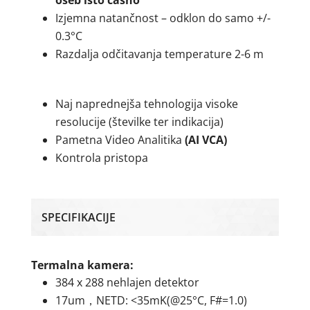
oseb isto časno
Izjemna natančnost – odklon do samo +/-
0.3°C
Razdalja odčitavanja temperature 2-6 m
Naj naprednejša tehnologija visoke
resolucije (številke ter indikacija)
Pametna Video Analitika
(AI VCA)
Kontrola pristopa
SPECIFIKACIJE
Termalna kamera:
384 x 288 nehlajen detektor
17um，NETD: <35mK(@25°C, F#=1.0)