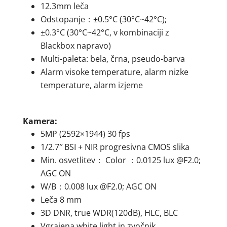
12.3mm leča
Odstopanje：±0.5°C (30°C~42°C);
±0.3°C (30°C~42°C, v kombinaciji z
Blackbox napravo)
Multi-paleta: bela, črna, pseudo-barva
Alarm visoke temperature, alarm nizke
temperature, alarm izjeme
Kamera:
5MP (2592×1944) 30 fps
1/2.7″ BSI + NIR progresivna CMOS slika
Min. osvetlitev： Color ：0.0125 lux @F2.0;
AGC ON
W/B：0.008 lux @F2.0; AGC ON
Leča 8 mm
3D DNR, true WDR(120dB), HLC, BLC
Vgrajena white light in zvočnik