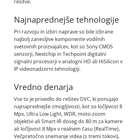
rešitve.
Najnaprednejše tehnologije
Pri razvoju in izbiri naprave so bile izbrane
najbolj zanesljive komponente vodilnih
svetovnih proizvajalcev, kot so Sony CMOS
senzorji, Nextchip in Techpoint digitalni
signalni procesorji v analogni HD ali HiSilicon v
IP videonadzorni tehnologiji.
Vredno denarja
Vse to je privedlo do rešitev DVC, ki ponujajo
najnaprednejše zmogljivosti, kot so ločljivost 8
Mpx, Ultra Low Light, WDR, moto-zoom
objektivi ali Smart-IR doseg do 80 m za kamere
ali ločljivost 8 Mpx v realnem času (RealTime),
Večpretočno snemanje videa (s tremi tokovi),