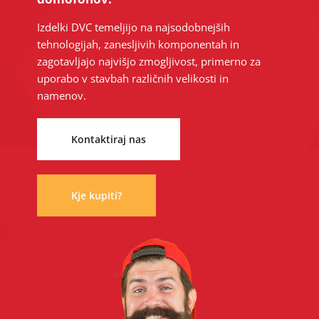
Izdelki DVC temeljijo na najsodobnejših
tehnologijah, zanesljivih komponentah in
zagotavljajo najvišjo zmogljivost, primerno za
uporabo v stavbah različnih velikosti in
namenov.
Kontaktiraj nas
Kje kupiti?