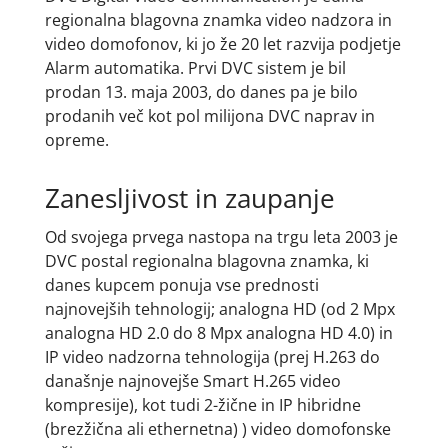
regionalna blagovna znamka video nadzora in
video domofonov, ki jo že 20 let razvija podjetje
Alarm automatika. Prvi DVC sistem je bil
prodan 13. maja 2003, do danes pa je bilo
prodanih več kot pol milijona DVC naprav in
opreme.
Zanesljivost in zaupanje
Od svojega prvega nastopa na trgu leta 2003 je
DVC postal regionalna blagovna znamka, ki
danes kupcem ponuja vse prednosti
najnovejših tehnologij; analogna HD (od 2 Mpx
analogna HD 2.0 do 8 Mpx analogna HD 4.0) in
IP video nadzorna tehnologija (prej H.263 do
današnje najnovejše Smart H.265 video
kompresije), kot tudi 2-žične in IP hibridne
(brezžična ali ethernetna) ) video domofonske