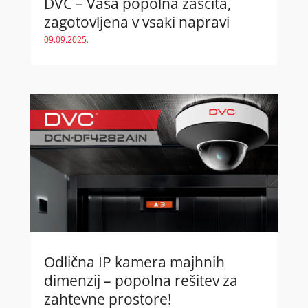
DVC – Vaša popolna zaščita,
zagotovljena v vsaki napravi
09.09.2025.
Odlična IP kamera majhnih
dimenzij – popolna rešitev za
zahtevne prostore!