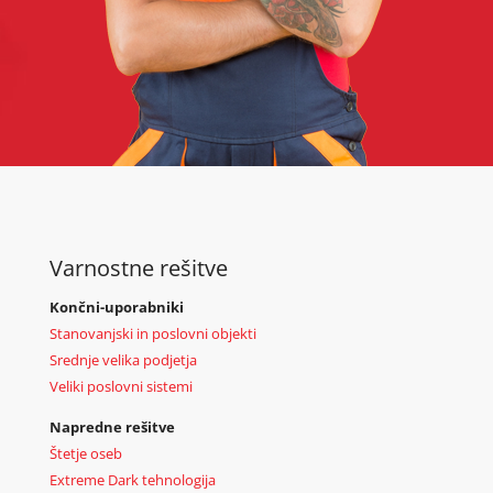
Varnostne rešitve
Končni-uporabniki
Stanovanjski in poslovni objekti
Srednje velika podjetja
Veliki poslovni sistemi
Napredne rešitve
Štetje oseb
Extreme Dark tehnologija