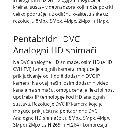
analognom HD tehnologijom moguće je
kreirati sustav videonadzora koji može pokriti
veliko područje, uz odličnu kvalitetu slike uz
rezoluciju 8Mpx, 5Mpx, 4Mpx, 2Mpx ili 1Mpx.
Pentabridni DVC
Analogni HD snimači
Na DVC analogne HD snimače, osim HD (AHD,
CVI i TVI) i analognih kamera, moguće je
priključivanje od 1 do 8 dodatnih DVC IP
kamera. Na ovaj način, osim dodatnih video
kanala na snimaču, omogućena je fleksibilnost i
upotreba IP tehnologije kod HD analognih
sustava. Rezolucije DVC IP kamera koje je
moguće priključiti na pentabridne DVC
Analogne HD snimače su 8Mpx, 5Mpx, 4Mpx,
3Mpx i 2Mpx uz H.265+ i H.264+ kompresiju.