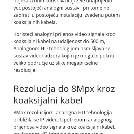
objekata onih korisnika koji žele unaprijediti
već postojeći analogni sustav i pri tome ne
zadirati u postojeću instalaciju izvedenu putem
koaksijalnih kabela.
Koristeći analogni prijenos video signala kroz
koaksijalni kabel na udaljenost do 500 m,
Analognom HD tehnologijom osmišljava se
sustav videonadzora kojim je moguće pokriti
veliko područje uz slike megapikselne
rezolucije.
Rezolucija do 8Mpx kroz
koaksijalni kabel
8Mpx rezolucijom, analogna HD tehnologija
približila se IP videu. Upotrebom analognog
prijenosa video signala kroz koaksijalni kabel,