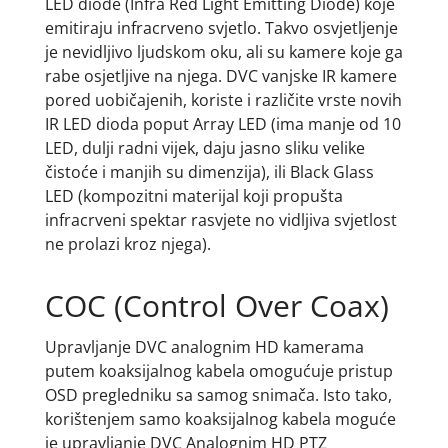
LED diode (Infra Red Light Emitting Diode) koje
emitiraju infracrveno svjetlo. Takvo osvjetljenje
je nevidljivo ljudskom oku, ali su kamere koje ga
rabe osjetljive na njega. DVC vanjske IR kamere
pored uobičajenih, koriste i različite vrste novih
IR LED dioda poput Array LED (ima manje od 10
LED, dulji radni vijek, daju jasno sliku velike
čistoće i manjih su dimenzija), ili Black Glass
LED (kompozitni materijal koji propušta
infracrveni spektar rasvjete no vidljiva svjetlost
ne prolazi kroz njega).
COC (Control Over Coax)
Upravljanje DVC analognim HD kamerama
putem koaksijalnog kabela omogućuje pristup
OSD pregledniku sa samog snimača. Isto tako,
korištenjem samo koaksijalnog kabela moguće
je upravljanje DVC Analognim HD PTZ