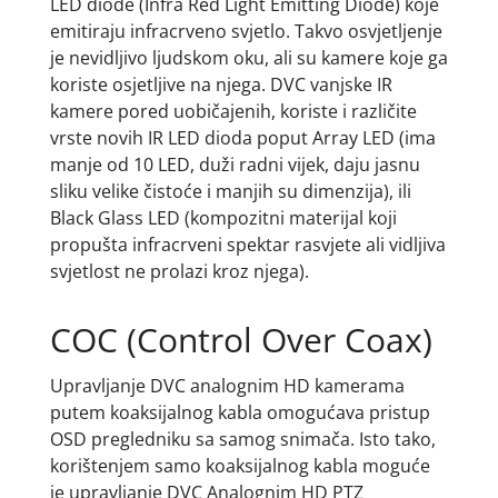
LED diode (Infra Red Light Emitting Diode) koje
emitiraju infracrveno svjetlo. Takvo osvjetljenje
je nevidljivo ljudskom oku, ali su kamere koje ga
koriste osjetljive na njega. DVC vanjske IR
kamere pored uobičajenih, koriste i različite
vrste novih IR LED dioda poput Array LED (ima
manje od 10 LED, duži radni vijek, daju jasnu
sliku velike čistoće i manjih su dimenzija), ili
Black Glass LED (kompozitni materijal koji
propušta infracrveni spektar rasvjete ali vidljiva
svjetlost ne prolazi kroz njega).
COC (Control Over Coax)
Upravljanje DVC analognim HD kamerama
putem koaksijalnog kabla omogućava pristup
OSD pregledniku sa samog snimača. Isto tako,
korištenjem samo koaksijalnog kabla moguće
je upravljanje DVC Analognim HD PTZ