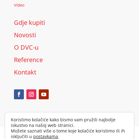
Video
Gdje kupiti
Novosti
O DVC-u
Reference
Kontakt
Koristimo kolačiće kako bismo vam pružili najbolje
iskustvo na našoj web stranici.
Možete saznati više o tome koje kolačiće koristimo ili ih
Autorsko pravo © 2026 Alarm automatika d.o.o. Sva prava
isključiti u
postavkama
.