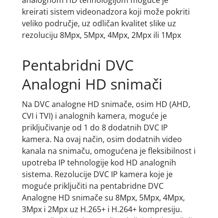
analognom HD tehnologijom moguće je
kreirati sistem videonadzora koji može pokriti
veliko područje, uz odličan kvalitet slike uz
rezoluciju 8Mpx, 5Mpx, 4Mpx, 2Mpx ili 1Mpx
Pentabridni DVC
Analogni HD snimači
Na DVC analogne HD snimače, osim HD (AHD,
CVI i TVI) i analognih kamera, moguće je
priključivanje od 1 do 8 dodatnih DVC IP
kamera. Na ovaj način, osim dodatnih video
kanala na snimaču, omogućena je fleksibilnost i
upotreba IP tehnologije kod HD analognih
sistema. Rezolucije DVC IP kamera koje je
moguće priključiti na pentabridne DVC
Analogne HD snimače su 8Mpx, 5Mpx, 4Mpx,
3Mpx i 2Mpx uz H.265+ i H.264+ kompresiju.