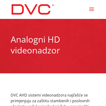
Analogni HD
videonadzor
DVC AHD sistemi videonadzora najčešće se
primjenjuju za zaštitu stambenih i poslovnih