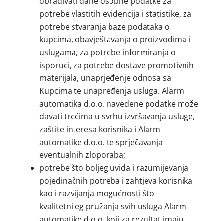
obrađivati dane osobne podatke za
potrebe vlastitih evidencija i statistike, za
potrebe stvaranja baze podataka o
kupcima, obavještavanja o proizvodima i
uslugama, za potrebe informiranja o
isporuci, za potrebe dostave promotivnih
materijala, unaprjeđenje odnosa sa
Kupcima te unapređenja usluga. Alarm
automatika d.o.o. navedene podatke može
davati trećima u svrhu izvršavanja usluge,
zaštite interesa korisnika i Alarm
automatike d.o.o. te sprječavanja
eventualnih zloporaba;
potrebe što boljeg uvida i razumijevanja
pojedinačnih potreba i zahtjeva korisnika
kao i razvijanja mogućnosti što
kvalitetnijeg pružanja svih usluga Alarm
automatike d.o.o. koji za rezultat imaju