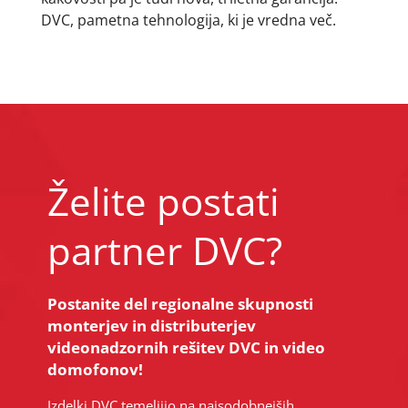
DVC, pametna tehnologija, ki je vredna več.
Želite postati
partner DVC?
Postanite del regionalne skupnosti
monterjev in distributerjev
videonadzornih rešitev DVC in video
domofonov!
Izdelki DVC temeljijo na najsodobnejših