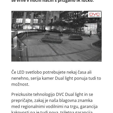
se vrne v nočni način s prižgano IR lučko.
Če LED svetlobo potrebujete nekaj časa ali
nenehno, serija kamer Dual light ponuja tudi to
možnost.
Preizkusite tehnologijo DVC Dual light in se
prepričajte, zakaj je naša blagovna znamka
med regionalnimi vodilnimi na trgu, garancija
kakovosti pa je tudi nova, triletna garancija.