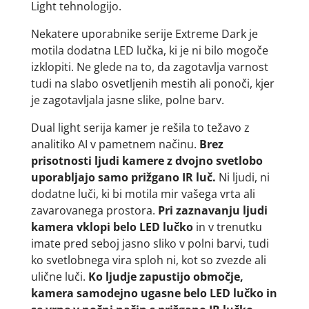
Light tehnologijo.
Nekatere uporabnike serije Extreme Dark je
motila dodatna LED lučka, ki je ni bilo mogoče
izklopiti. Ne glede na to, da zagotavlja varnost
tudi na slabo osvetljenih mestih ali ponoči, kjer
je zagotavljala jasne slike, polne barv.
Dual light serija kamer je rešila to težavo z
analitiko AI v pametnem načinu.
Brez
prisotnosti ljudi kamere z dvojno svetlobo
uporabljajo samo prižgano IR luč.
Ni ljudi, ni
dodatne luči, ki bi motila mir vašega vrta ali
zavarovanega prostora.
Pri zaznavanju ljudi
kamera vklopi belo LED lučko
in v trenutku
imate pred seboj jasno sliko v polni barvi, tudi
ko svetlobnega vira sploh ni, kot so zvezde ali
ulične luči.
Ko ljudje zapustijo območje,
kamera samodejno ugasne belo LED lučko in