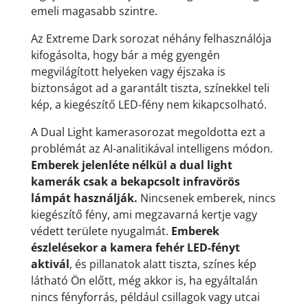
emeli magasabb szintre.
Az Extreme Dark sorozat néhány felhasználója
kifogásolta, hogy bár a még gyengén
megvilágított helyeken vagy éjszaka is
biztonságot ad a garantált tiszta, színekkel teli
kép, a kiegészítő LED-fény nem kikapcsolható.
A Dual Light kamerasorozat megoldotta ezt a
problémát az AI-analitikával intelligens módon.
Emberek jelenléte nélkül a dual light
kamerák csak a bekapcsolt infravörös
lámpát használják.
Nincsenek emberek, nincs
kiegészítő fény, ami megzavarná kertje vagy
védett területe nyugalmát.
Emberek
észlelésekor a kamera fehér LED-fényt
aktivál
, és pillanatok alatt tiszta, színes kép
látható Ön előtt, még akkor is, ha egyáltalán
nincs fényforrás, például csillagok vagy utcai