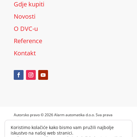
Gdje kupiti
Novosti
O DVC-u
Reference
Kontakt
Autorsko pravo © 2026 Alarm automatika d.o.o. Sva prava
pridržana.
Koristimo kolačiće kako bismo vam pružili najbolje
Pravila privatnosti
|
Upravljanje kolačićima
|
Impressum
iskustvo na našoj web stranici.