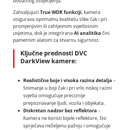
dodatnog osvjetljenja.
Zahvaljujući
True WDR funkciji
, kamera
osigurava optimalnu kvalitetu slike čak i pri
promjenjivim ili zahtjevnim svjetlosnim
uvjetima, dok je integrirana
AI analitika
čini
pametnim alatom za stvarnu sigurnost.
Ključne prednosti DVC
DarkView kamere:
Realistične boje i visoka razina detalja
–
Snimanje u boji čak i pri vrlo niskoj razini
svjetla omogućuje preciznije
prepoznavanje ljudi, vozila i objekata.
Diskretan nadzor bez reflektora
–
Kamera ne koristi bijele reflektore, što
sprječava neželjenu pažnju i omogućuje