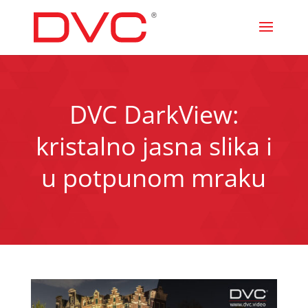
DVC DarkView:
kristalno jasna slika i
u potpunom mraku