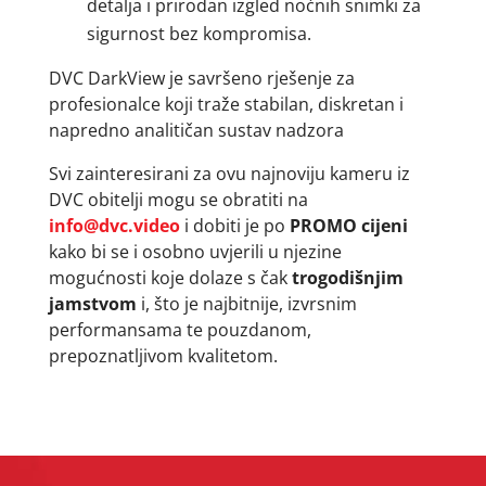
detalja i prirodan izgled noćnih snimki za
sigurnost bez kompromisa.
DVC DarkView je savršeno rješenje za
profesionalce koji traže stabilan, diskretan i
napredno analitičan sustav nadzora
Svi zainteresirani za ovu najnoviju kameru iz
DVC obitelji mogu se obratiti na
info@dvc.video
i dobiti je po
PROMO cijeni
kako bi se i osobno uvjerili u njezine
mogućnosti koje dolaze s čak
trogodišnjim
jamstvom
i, što je najbitnije, izvrsnim
performansama te pouzdanom,
prepoznatljivom kvalitetom.