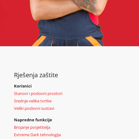
Rješenja zaštite
Korisnici
Stanovi i poslovni prostori
Srednje velike tvrtke
Veliki poslovni sustavi
Napredne funkcije
Brojanje posjetitelja
Extreme Dark tehnologija