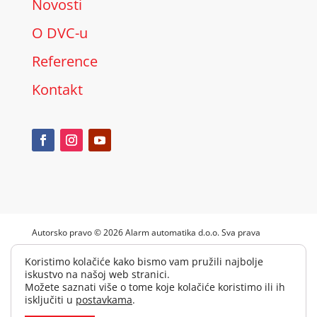
Novosti
O DVC-u
Reference
Kontakt
Autorsko pravo © 2026 Alarm automatika d.o.o. Sva prava
pridržana.
Koristimo kolačiće kako bismo vam pružili najbolje
Pravila privatnosti
|
Upravljanje kolačićima
|
Impressum
iskustvo na našoj web stranici.
Možete saznati više o tome koje kolačiće koristimo ili ih
isključiti u
postavkama
.
Projekt
je sufinancirala Europska unija iz Europskog fonda za regionalni