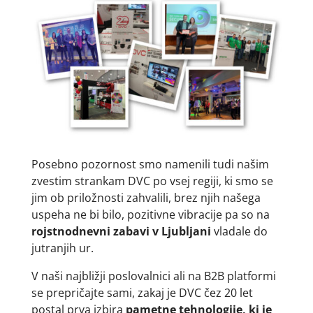
Posebno pozornost smo namenili tudi našim
zvestim strankam DVC po vsej regiji, ki smo se
jim ob priložnosti zahvalili, brez njih našega
uspeha ne bi bilo, pozitivne vibracije pa so na
rojstnodnevni zabavi v Ljubljani
vladale do
jutranjih ur.
V naši najbližji poslovalnici ali na B2B platformi
se prepričajte sami, zakaj je DVC čez 20 let
postal prva izbira
pametne tehnologije, ki je