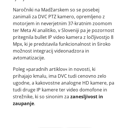
Naročniki na Madžarskem so se posebej
zanimali za DVC PTZ kamero, opremljeno z
motorjem in neverjetnim 37-kratnim zoomom
ter Meta AI analitiko, v Sloveniji pa je pozornost
pritegnila bullet IP video kamera z ločljivostjo 8
Mpx, ki je predstavila funkcionalnost in široko
možnost integracij videonadzora in
avtomatizacije.
Poleg »paradnih artiklov« in novosti, ki
prihajajo kmalu, ima DVC tudi cenovno zelo
ugodne, a kakovostne analogne HD kamere, pa
tudi druge IP kamere ter video domofone in
strežnike, ki so sinonim za
zanesljivost in
zaupanje
.