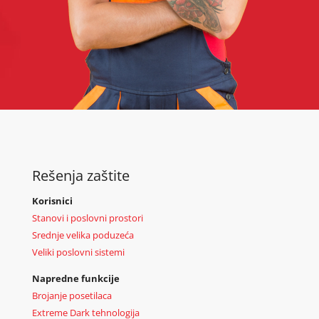
Rešenja zaštite
Korisnici
Stanovi i poslovni prostori
Srednje velika poduzeća
Veliki poslovni sistemi
Napredne funkcije
Brojanje posetilaca
Extreme Dark tehnologija