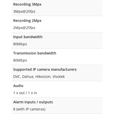
Recording 3Mpx
3Mpx@25fps
Recording 2Mpx
2Mpx@25fps
Input bandwidth
80Mbps
Transmission bandwidth
80Mbps
Supported IP camera manufacturers
DVC, Dahua, Hikvision, Vivotek
Audio
1 x out / 1 x in
Alarm inputs / outputs
8 (with IP cameras)