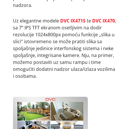
nadzora.
Uz elegantne modele
DVC IX471S
te
DVC IX470
,
sa 7“ IPS TFT ekranom osetljivim na dodir
rezolucije 1024x800px pomoću funkcije „slika u
slici“ istovremeno se može pratiti slika sa
spoljašnje jedinice interfonskog sistema i neke
spoljašnje, integrisane kamere. Nju, na primer,
možemo postaviti uz samu rampu i time
omogućiti dodatni nadzor ulaza/izlaza vozilima
i osobama.