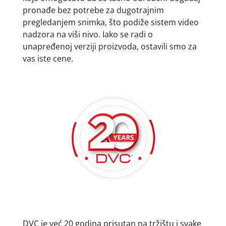
pronađe bez potrebe za dugotrajnim
pregledanjem snimka, što podiže sistem video
nadzora na viši nivo. Iako se radi o
unapređenoj verziji proizvoda, ostavili smo za
vas iste cene.
DVC je već 20 godina prisutan na tržištu i svake