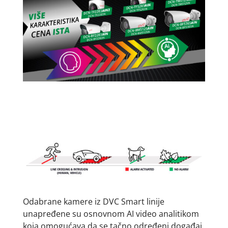
Odabrane kamere iz DVC Smart linije
unapređene su osnovnom AI video analitikom
koja omogućava da se tačno određeni događaj