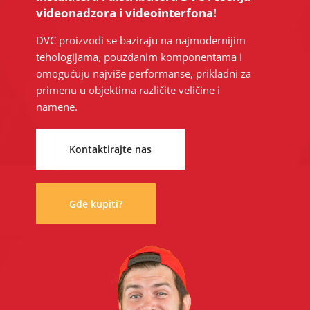
videonadzora i videointerfona!
DVC proizvodi se baziraju na najmodernijim
tehologijama, pouzdanim komponentama i
omogućuju najviše performanse, prikladni za
primenu u objektima različite veličine i
namene.
Kontaktirajte nas
Gde kupiti?