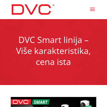
DVC Smart linija –
Više karakteristika,
cena ista