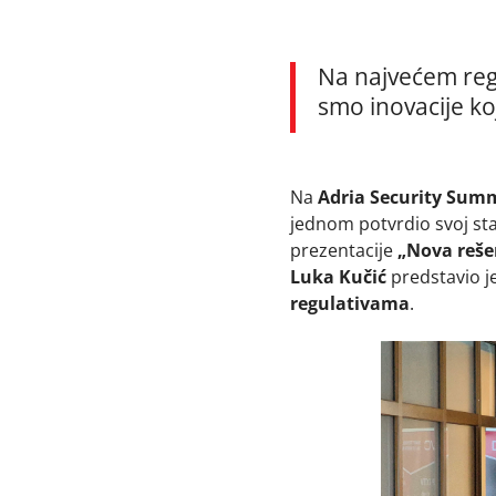
Na najvećem reg
smo inovacije ko
Na
Adria Security Sum
jednom potvrdio svoj sta
prezentacije
„Nova rešen
Luka Kučić
predstavio j
regulativama
.