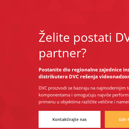
Želite postati D
partner?
Postanite dio regionalne zajednice ins
distributera DVC rešenja videonadzor
DVC proizvodi se baziraju na najmodernijim
komponentama i omogućuju najviše performan
primenu u objektima različite veličine i name
Kontaktirajte nas
Gde k