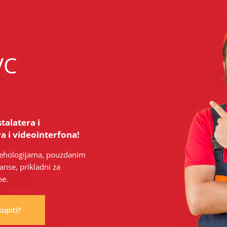
VC
talatera i
a i videointerfona!
 tehologijama, pouzdanim
se, prikladni za
ne.
upiti?