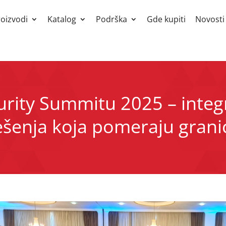
roizvodi
Katalog
Podrška
Gde kupiti
Novosti
urity Summitu 2025 – integ
ešenja koja pomeraju grani