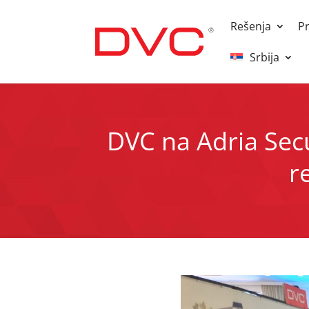
Rešenja
P
Srbija
DVC na Adria Sec
r