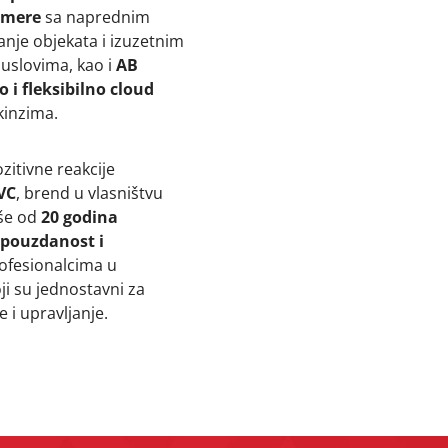
amere
sa naprednim
nje objekata i izuzetnim
slovima, kao i
AB
 i fleksibilno cloud
kinzima.
ozitivne reakcije
VC
, brend u vlasništvu
iše od
20 godina
 pouzdanost i
ofesionalcima u
oji su jednostavni za
 i upravljanje.