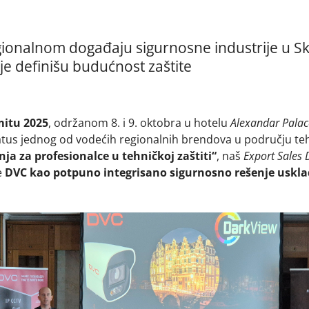
ionalnom događaju sigurnosne industrije u Sko
je definišu budućnost zaštite
mitu 2025
, održanom 8. i 9. oktobra u hotelu
Alexandar Palac
tus jednog od vodećih regionalnih brendova u području teh
ja za profesionalce u tehničkoj zaštiti“
, naš
Export Sales 
e
DVC kao potpuno integrisano sigurnosno rešenje uskl