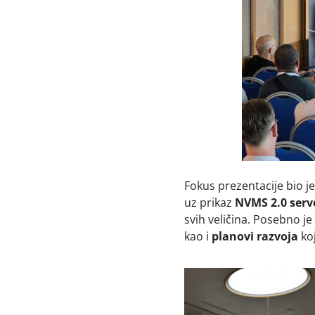
Fokus prezentacije bio j
uz prikaz
NVMS 2.0 serv
svih veličina. Posebno je
kao i
planovi razvoja
koj