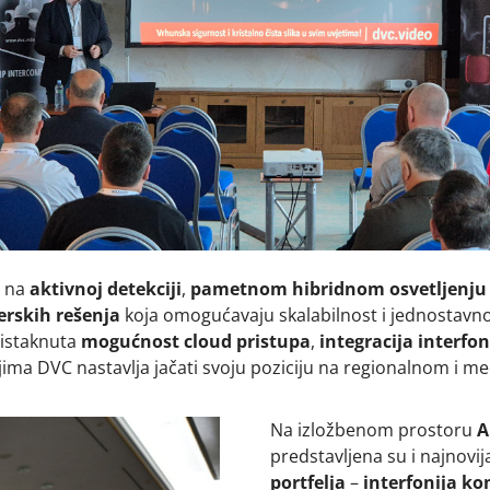
e na
aktivnoj detekciji
,
pametnom hibridnom osvetljenju
erskih rešenja
koja omogućavaju skalabilnost i jednostavn
 istaknuta
mogućnost cloud pristupa
,
integracija interfo
ima DVC nastavlja jačati svoju poziciju na regionalnom i 
Na izložbenom prostoru
A
predstavljena su i najnovij
portfelja
–
interfonija ko