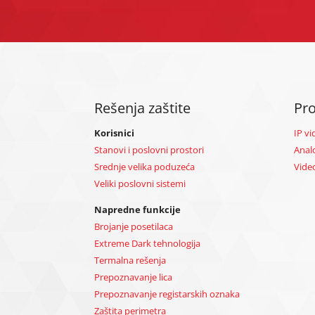
Rešenja zaštite
Pro
Korisnici
IP v
Stanovi i poslovni prostori
Anal
Srednje velika poduzeća
Vide
Veliki poslovni sistemi
Napredne funkcije
Brojanje posetilaca
Extreme Dark tehnologija
Termalna rešenja
Prepoznavanje lica
Prepoznavanje registarskih oznaka
Zaštita perimetra