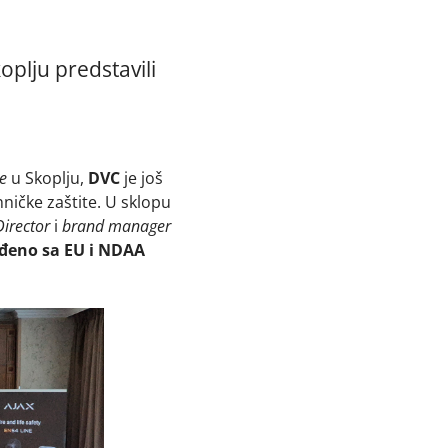
plju predstavili
e
u Skoplju,
DVC
je još
ničke zaštite. U sklopu
Director
i
brand manager
ađeno sa EU i NDAA