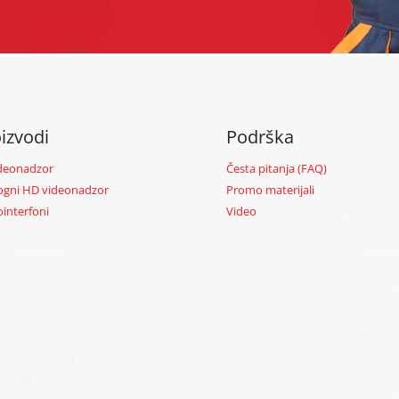
izvodi
Podrška
ideonadzor
Česta pitanja (FAQ)
ogni HD videonadzor
Promo materijali
ointerfoni
Video