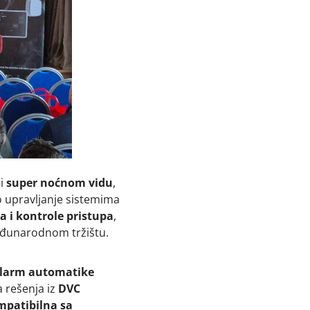
i
super noćnom vidu
,
o upravljanje sistemima
na i kontrole pristupa
,
međunarodnom tržištu.
larm automatike
a rešenja iz
DVC
mpatibilna sa