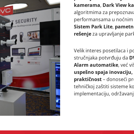
kamerama
,
Dark View k
algoritmima za prepoznava
performansama u noćnim u
Sistem Park Lite
,
pametno
rešenje
za upravljanje par
Velik interes posetilaca i p
stručnjaka potvrđuju da
D
Alarm automatike
, već v
uspešno spaja inovaciju,
praktičnost
– donoseći pr
tehničkoj zaštiti sisteme k
implementaciju, održavanje