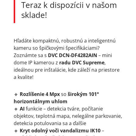
Teraz k dispozícii v našom
sklade!
Hľadáte kompaktnú, robustnú a inteligentnú
kameru so špičkovými špecifikáciami?
Zoznámte sa s
DVC DCN-DF4282AIN
– mini
dome IP kamerou z
radu DVC Supreme
,
ideálnou pre inštalácie, kde záleží na priestore
a kvalite!
🔹
Rozlíšenie 4 Mpx
so
širokým 101°
horizontálnym uhlom
🔹
AI
funkcie – detekcia tváre, počítanie
objektov, teplotná mapa, nelegálne parkovanie,
detekcia potulovania sa a ďalšie
🔹
Kryt odolný voči vandalizmu IK10
–