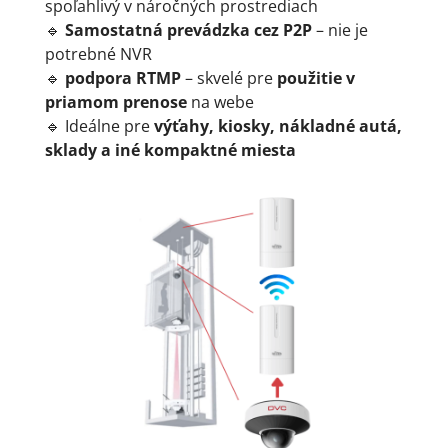
spoľahlivý v náročných prostrediach
🔹
Samostatná prevádzka cez P2P
– nie je
potrebné NVR
🔹
podpora RTMP
– skvelé pre
použitie v
priamom prenose
na webe
🔹 Ideálne pre
výťahy, kiosky, nákladné autá,
sklady a iné kompaktné miesta