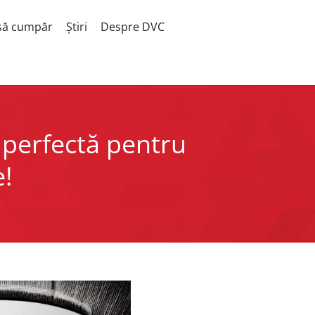
să cumpăr
Știri
Despre DVC
 perfectă pentru
e!