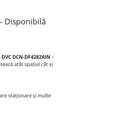
 Disponibilă
m
DVC DCN-DF4282AIN
–
ntează atât spațiul cât și
are staționare și multe