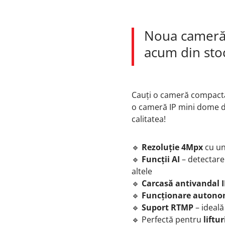
Noua cameră
acum din sto
Cauți o cameră compactă, 
o cameră IP mini dome 
calitatea!
🔹
Rezoluție 4Mpx
cu u
🔹
Funcții AI
– detectare
altele
🔹
Carcasă antivandal 
🔹
Funcționare autono
🔹
Suport RTMP
– ideal
🔹 Perfectă pentru
liftu