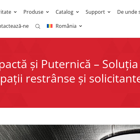
ritate
Produse
Catalog
Support
De unde 
tactează-ne
România
ctă și Puternică – Soluția
pații restrânse și solicitant