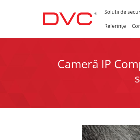
Solutii de secu
Referințe
Con
Cameră IP Compa
s