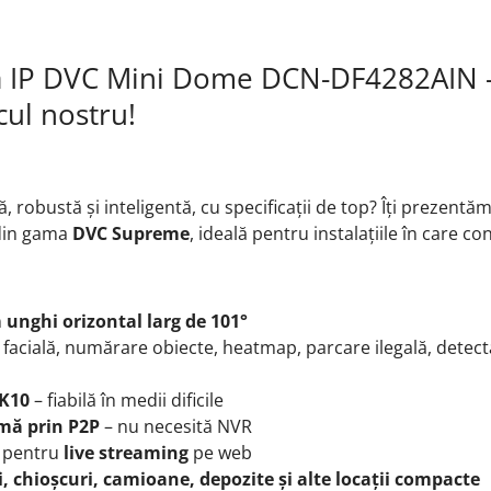
 IP DVC Mini Dome DCN-DF4282AIN –
cul nostru!
robustă și inteligentă, cu specificații de top? Îți prezentă
din gama
DVC Supreme
, ideală pentru instalațiile în care co
n
unghi orizontal larg de 101°
 facială, numărare obiecte, heatmap, parcare ilegală, detect
IK10
– fiabilă în medii dificile
mă prin P2P
– nu necesită NVR
ă pentru
live streaming
pe web
ri, chioșcuri, camioane, depozite
și alte locații compacte