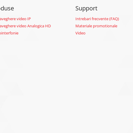
oduse
Support
aveghere video IP
Intrebari frecvente (FAQ)
aveghere video Analogica HD
Materiale promotionale
ointerfonie
Video