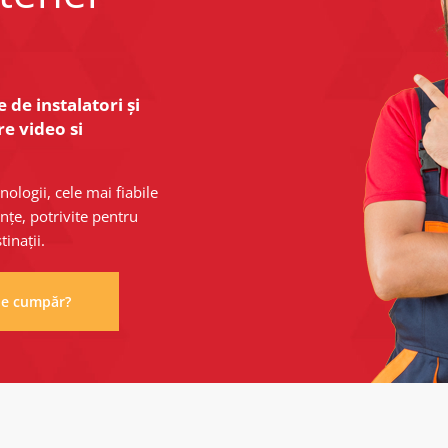
 de instalatori și
re video si
ologii, cele mai fiabile
țe, potrivite pentru
tinații.
de cumpăr?