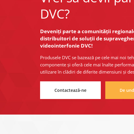
DVC?
Deveniți parte a comunității regionale
distribuitori de soluții de supraveghe
videointerfonie DVC!
Produsele DVC se bazează pe cele mai noi tehn
componente și oferă cele mai înalte performan
utilizare în clădiri de diferite dimensiuni și des
Contactează-ne
De un