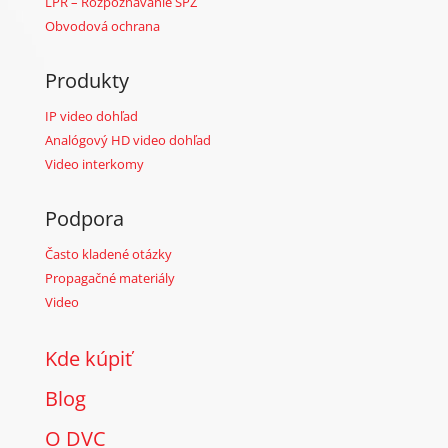
LPR – Rozpoznávanie ŠPZ
Obvodová ochrana
Produkty
IP video dohľad
Analógový HD video dohľad
Video interkomy
Podpora
Často kladené otázky
Propagačné materiály
Video
Kde kúpiť
Blog
O DVC