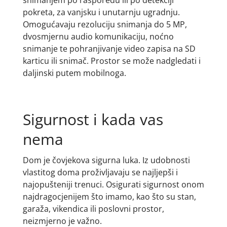
snimanjem po rasporedu ili po detekciji
pokreta, za vanjsku i unutarnju ugradnju.
Omogućavaju rezoluciju snimanja do 5 MP,
dvosmjernu audio komunikaciju, noćno
snimanje te pohranjivanje video zapisa na SD
karticu ili snimač. Prostor se može nadgledati i
daljinski putem mobilnoga.
Sigurnost i kada vas
nema
Dom je čovjekova sigurna luka. Iz udobnosti
vlastitog doma proživljavaju se najljepši i
najopušteniji trenuci. Osigurati sigurnost onom
najdragocjenijem što imamo, kao što su stan,
garaža, vikendica ili poslovni prostor,
neizmjerno je važno.