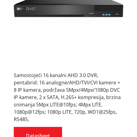
Samostojeći 16 kanalni AHD 3.0 DVR,
pentabrid: 16 analogne/AHD/TVI/CVI kamere +
8 IP kamera, podržava 5Mpx/4Mpx/1080p DVC
IP kamere, 2 x SATA, H.265+ kompresija, brzina
snimanja 5Mpx LITE@10fps; 4Mpx LITE,
1080p@12fps; 1080p LITE, 720p, WD1@25fps,
RS485,
Datasheet