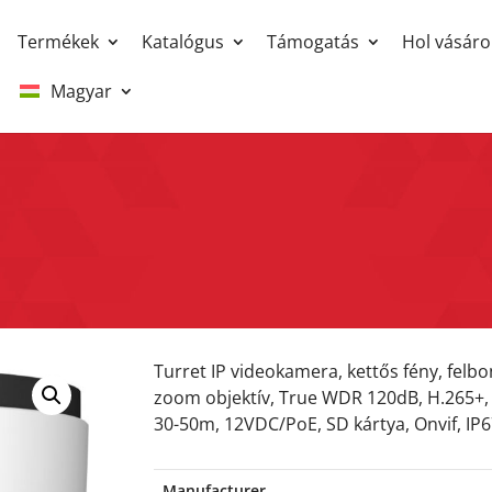
Termékek
Katalógus
Támogatás
Hol vásáro
Magyar
L
Turret IP videokamera, kettős fény, fel
zoom objektív, True WDR 120dB, H.265+, 
30-50m, 12VDC/PoE, SD kártya, Onvif, IP6
Manufacturer