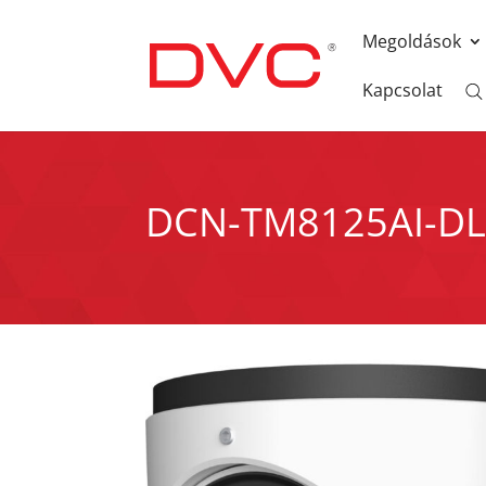
Megoldások
Kapcsolat
DCN-TM8125AI-D