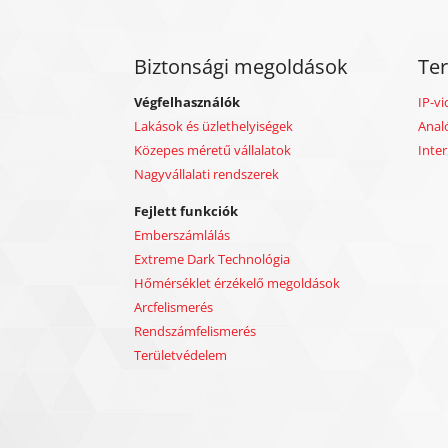
Biztonsági megoldások
Te
Végfelhasználók
IP-vi
Lakások és üzlethelyiségek
Anal
Közepes méretű vállalatok
Inte
Nagyvállalati rendszerek
Fejlett funkciók
Emberszámlálás
Extreme Dark Technológia
Hőmérséklet érzékelő megoldások
Arcfelismerés
Rendszámfelismerés
Területvédelem