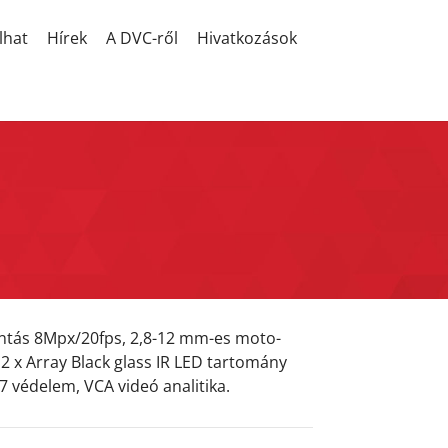
lhat
Hírek
A DVC-ről
Hivatkozások
bontás 8Mpx/20fps, 2,8-12 mm-es moto-
2 x Array Black glass IR LED tartomány
7 védelem, VCA videó analitika.