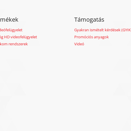
rmékek
Támogatás
deófelügyelet
Gyakran ismételt kérdések (GYIK
óg HD videofelügyelet
Promóciós anyagok
rkom rendszerek
Videó