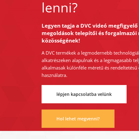
lenni?
Legyen tagja a DVC videó megfigyelő
megoldások telepítői és forgalmazói 
közösségének!
A DVC termékek a legmodernebb technológiá
alkatrészeken alapulnak és a legmagasabb tel
alkalmasak különféle méretű és rendeltetésű
használatra.
lépjen kapcsolatba velünk
Hol lehet megvenni?