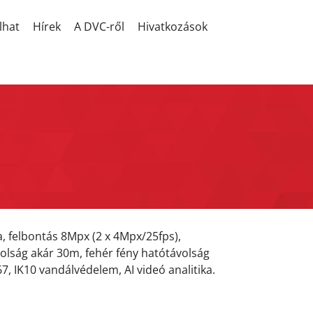
lhat
Hírek
A DVC-ről
Hivatkozások
 felbontás 8Mpx (2 x 4Mpx/25fps),
volság akár 30m, fehér fény hatótávolság
7, IK10 vandálvédelem, AI videó analitika.