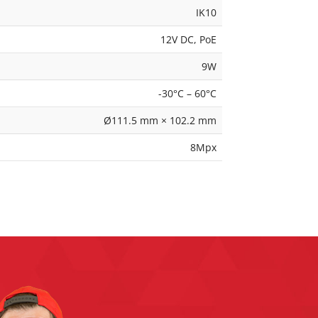
IK10
12V DC, PoE
9W
-30°C – 60°C
Ø111.5 mm × 102.2 mm
8Mpx