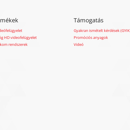
rmékek
Támogatás
deófelügyelet
Gyakran ismételt kérdések (GYIK
óg HD videofelügyelet
Promóciós anyagok
rkom rendszerek
Videó