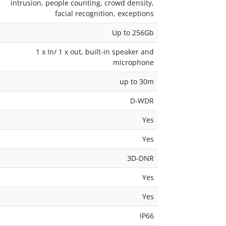
intrusion, people counting, crowd density,
facial recognition, exceptions
Up to 256Gb
1 x In/ 1 x out, built-in speaker and
microphone
up to 30m
D-WDR
Yes
Yes
3D-DNR
Yes
Yes
IP66