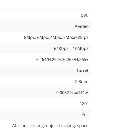
DVC
IP video
8Mpx, 6Mpx, 4Mpx, 2Mpx@25fps
64Kbps – 10Mbps
H.264/H.264+/H.265/H.265+
Turret
2.8mm
0.0032 Lux@F1.6
180°
Yes
AI: Line crossing, object tracking, space