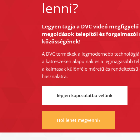
lenni?
Legyen tagja a DVC videó megfigyelő
megoldások telepítői és forgalmazói 
közösségének!
A DVC termékek a legmodernebb technológiá
alkatrészeken alapulnak és a legmagasabb tel
alkalmasak különféle méretű és rendeltetésű
használatra.
lépjen kapcsolatba velünk
Hol lehet megvenni?