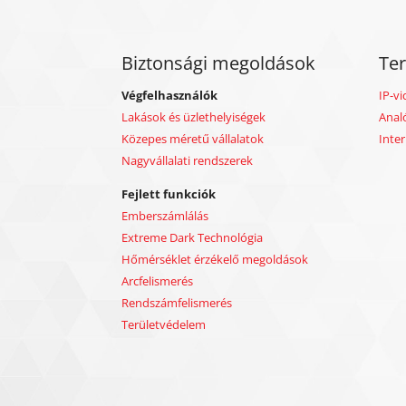
Biztonsági megoldások
Te
Végfelhasználók
IP-vi
Lakások és üzlethelyiségek
Anal
Közepes méretű vállalatok
Inte
Nagyvállalati rendszerek
Fejlett funkciók
Emberszámlálás
Extreme Dark Technológia
Hőmérséklet érzékelő megoldások
Arcfelismerés
Rendszámfelismerés
Területvédelem