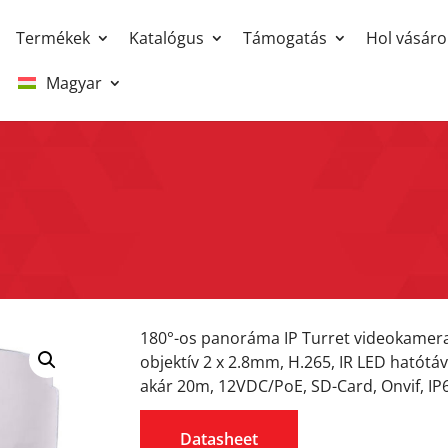
Termékek
Katalógus
Támogatás
Hol vásáro
Magyar
180°-os panoráma IP Turret videokamera,
objektív 2 x 2.8mm, H.265, IR LED hatótá
akár 20m, 12VDC/PoE, SD-Card, Onvif, IP6
Datasheet