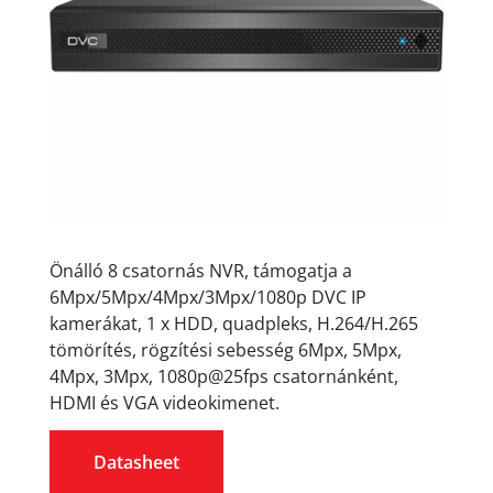
Önálló 8 csatornás NVR, támogatja a
6Mpx/5Mpx/4Mpx/3Mpx/1080p DVC IP
kamerákat, 1 x HDD, quadpleks, H.264/H.265
tömörítés, rögzítési sebesség 6Mpx, 5Mpx,
4Mpx, 3Mpx, 1080p@25fps csatornánként,
HDMI és VGA videokimenet.
Datasheet