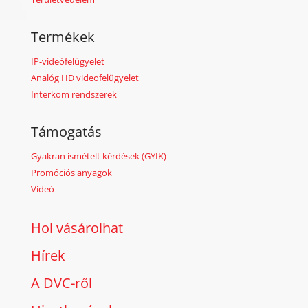
Termékek
IP-videófelügyelet
Analóg HD videofelügyelet
Interkom rendszerek
Támogatás
Gyakran ismételt kérdések (GYIK)
Promóciós anyagok
Videó
Hol vásárolhat
Hírek
A DVC-ről