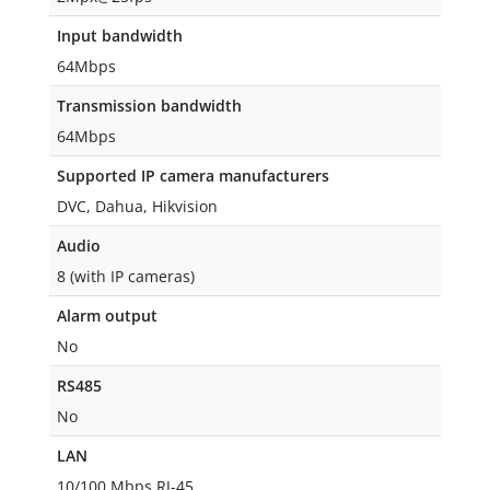
Input bandwidth
64Mbps
Transmission bandwidth
64Mbps
Supported IP camera manufacturers
DVC, Dahua, Hikvision
Audio
8 (with IP cameras)
Alarm output
No
RS485
No
LAN
10/100 Mbps RJ-45