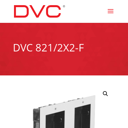
DVC 821/2X2-F