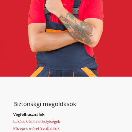
Biztonsági megoldások
Végfelhasználók
Lakások és üzlethelyiségek
Közepes méretű vállalatok