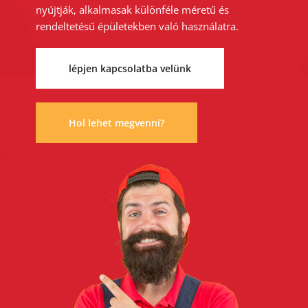
nyújtják, alkalmasak különféle méretű és
rendeltetésű épületekben való használatra.
lépjen kapcsolatba velünk
Hol lehet megvenni?