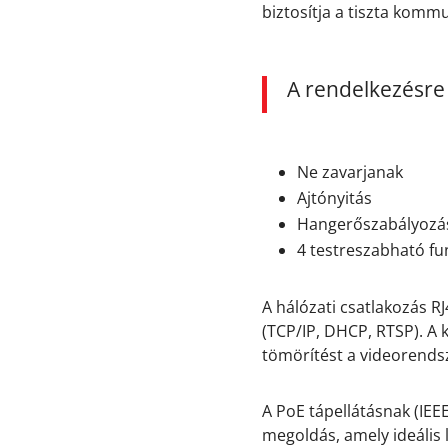
biztosítja a tiszta kommu
A rendelkezésre 
Ne zavarjanak
Ajtónyitás
Hangerőszabályozá
4 testreszabható f
A hálózati csatlakozás R
(TCP/IP, DHCP, RTSP). A 
tömörítést a videorendsz
A PoE tápellátásnak (IEE
megoldás, amely ideális 