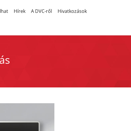
lhat
Hírek
A DVC-ről
Hivatkozások
más