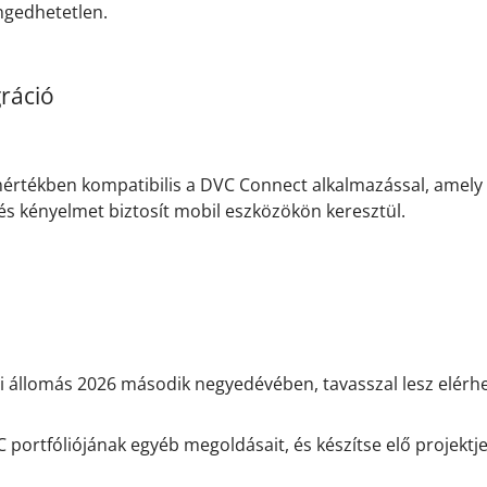
ngedhetetlen.
ráció
 mértékben kompatibilis a DVC Connect alkalmazással, amely
 és kényelmet biztosít mobil eszközökön keresztül.
ri állomás 2026 második negyedévében, tavasszal lesz elérh
C portfóliójának egyéb megoldásait, és készítse elő projektj