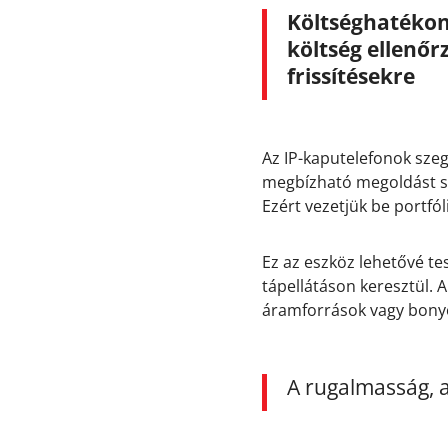
Költséghatékon
költség ellenőr
frissítésekre
Az IP-kaputelefonok sze
megbízható megoldást sz
Ezért vezetjük be portfó
Ez az eszköz lehetővé te
tápellátáson keresztül. 
áramforrások vagy bonyo
A rugalmasság, 