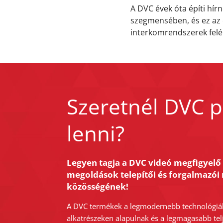
A DVC évek óta építi hí
szegmensében, és ez az 
interkomrendszerek felé
Szeretnél DVC p
lenni?
Legyen tagja a DVC videó megfigyelő
megoldások telepítői és forgalmazói 
közösségének!
A DVC termékek a legmodernebb technológiá
alkatrészeken alapulnak és a legmagasabb tel