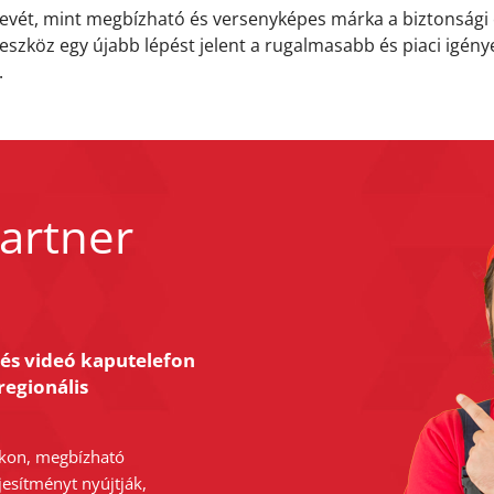
rnevét, mint megbízható és versenyképes márka a biztonság
eszköz egy újabb lépést jelent a rugalmasabb és piaci igén
.
artner
 és videó kaputelefon
regionális
kon, megbízható
jesítményt nyújtják,