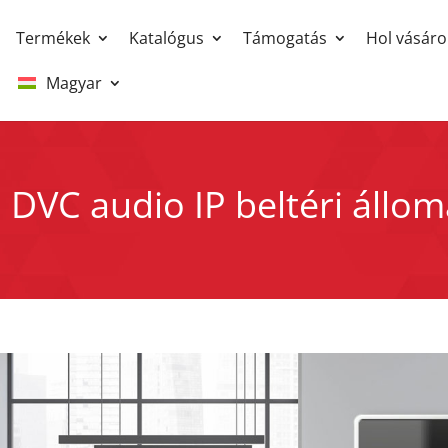
Termékek
Katalógus
Támogatás
Hol vásáro
Magyar
 DVC audio IP beltéri állo