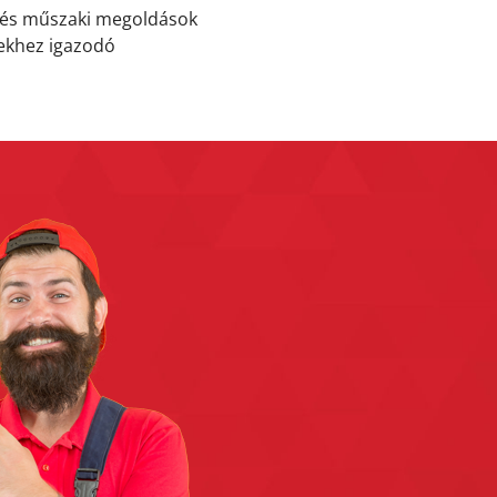
i és műszaki megoldások
yekhez igazodó