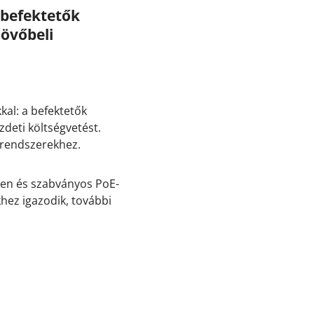
 befektetők
jövőbeli
al: a befektetők
deti költségvetést.
n-rendszerekhez.
len és szabványos PoE-
khez igazodik, további