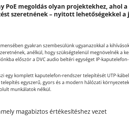
y PoE megoldás olyan projektekhez, ahol a
zést szeretnének – nyitott lehetőségekkel a 
gmensében gyakran szembesülünk ugyanazokkal a kihívásokk
eretnének, anélkül, hogy szükségtelenül megnövelnék a kez
liónkba először a DVC audio beltéri egységet IP-kaputelefo
szi egy komplett kaputelefon-rendszer telepítését UTP-kábe
A telepítés egyszerű, gyors és a modern hálózati környezete
lult munkálatok nélkül.
amely magabiztos értékesítéshez vezet