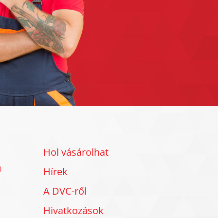
Hol vásárolhat
)
Hírek
A DVC-ről
Hivatkozások