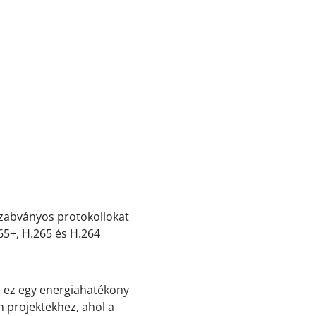
szabványos protokollokat
65+, H.265 és H.264
n ez egy energiahatékony
n projektekhez, ahol a