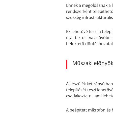
Ennek a megoldásnak a l
rendszerként telepíthető
szükség infrastrukturáli
Ez lehetővé teszi a tele
utat biztosítva a jövőbe
befektető döntéshozatal
Műszaki előnyök
A készülék kétirányú han
telepítését teszi lehető
csatlakoztatni, ami lehe
A beépített mikrofon és