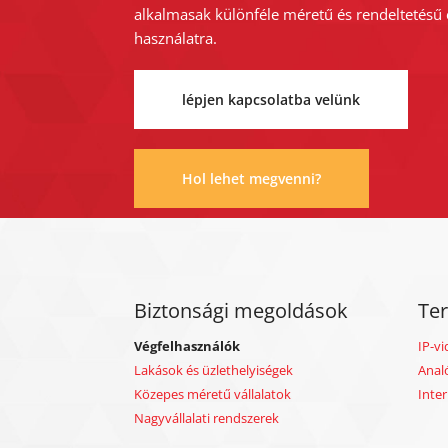
alkalmasak különféle méretű és rendeltetésű
használatra.
lépjen kapcsolatba velünk
Hol lehet megvenni?
Biztonsági megoldások
Te
Végfelhasználók
IP-vi
Lakások és üzlethelyiségek
Anal
Közepes méretű vállalatok
Inte
Nagyvállalati rendszerek