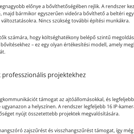
egnagyobb előnye a bővíthetőségében rejlik. A rendszer ke
, majd bármikor egyszerűen videóra bővíthető a beltéri egy
s változtatásokra. Nincs szükség további építési munkákra.
pítők számára, hogy költséghatékony belépő szintű megoldás
li bővítésekhez – ez egy olyan értékesítési modell, amely meg
át.
 professzionális projektekhez
gkommunikációt támogat az ajtóállomásokkal, és legfeljebb 
vé ugyanazon a helyszínen. A rendszer legfeljebb 16 IP-kamer
tőséget nyújt összetettebb projektek megvalósítására.
 hangszóró zajszűrést és visszhangszűrést támogat, így még