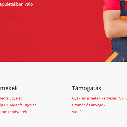
 épületekben való
rmékek
Támogatás
deófelügyelet
Gyakran ismételt kérdések (GYIK
óg HD videofelügyelet
Promóciós anyagok
rkom rendszerek
Videó