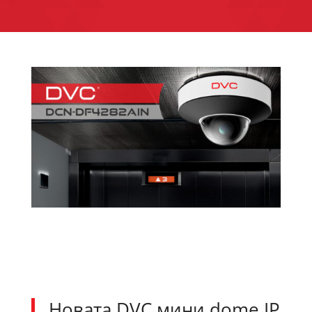
Новата DVC мини dome IP