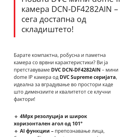
камера DCN-DF4282AIN –
сега достапна од
складиштето!
Барате компактна, робусна и паметна
камера со врвни карактеристики? Ви ја
претставуваме
DVC DCN-DF4282AIN
– мини
dome IP камера од
DVC Supreme серијата
,
идеална за вградување во простори каде
што димензиите и квалитетот се клучни
фактори!
🔹
4Mpx резолуција и широк
хоризонтален агол од 101°
🔹
AI функции –
препознавање лица,