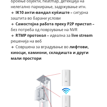
броење објекти, heatmap, детекција на
нелегално паркирање, задржување итн.
🔹
IK10 анти-вандал куќиште –
сигурна
заштита во барани услови
🔹
Самостојна работа преку P2P пристап –
без потреба од поврзување на NVR
🔹
RTMP протокол –
идеална за
live stream
решенија на веб
🔹 Совршена за вградување во
лифтови,
киосци, камиони, складишта и други
мали простори