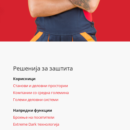
Решенија за заштита
Корисници
Станови и деловни простории
Компании со средна големина
Големи деловни системи
Напредни функции
Броење на посетители
Extreme Dark технологија