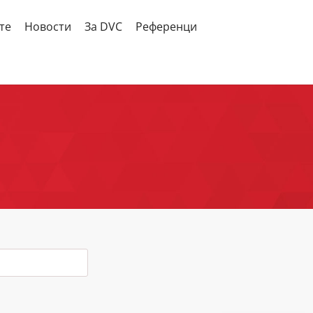
те
Новости
За DVC
Референци