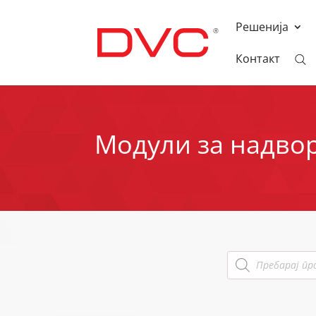
Решенија
Контакт
Модули за надво
Products
search