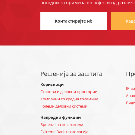
погодни за примена во објекти од различ
Контактирајте нè
Кад
Решенија за заштита
Пр
Корисници
IP в
Станови и деловни простории
Анал
Компании со средна големина
Виде
Големи деловни системи
Напредни функции
Броење на посетители
Extreme Dark технологија