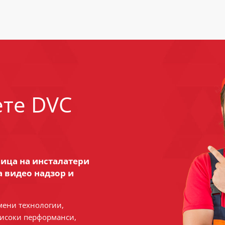
ете DVC
ница на инсталатери
а видео надзор и
мени технологии,
високи перформанси,