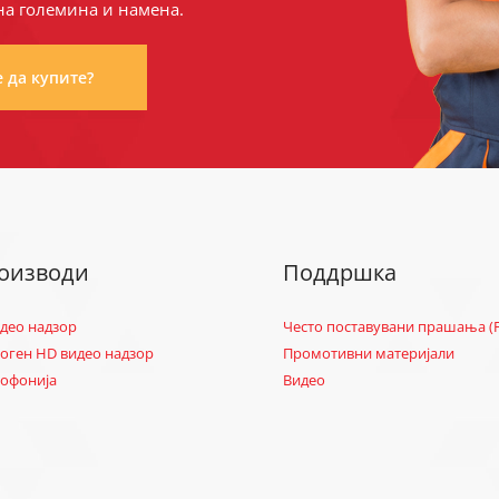
на големина и намена.
е да купите?
оизводи
Поддршка
идео надзор
Често поставувани прашања (
оген HD видео надзор
Промотивни материјали
офонија
Видео