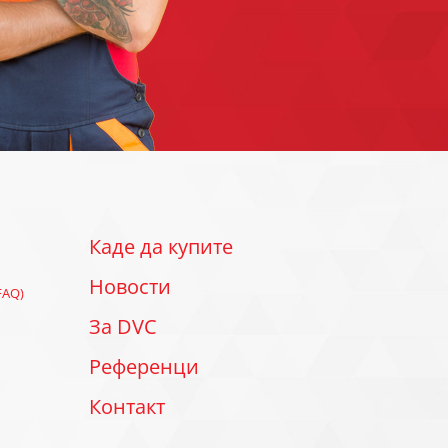
Каде да купите
Новости
FAQ)
За DVC
Референци
Контакт