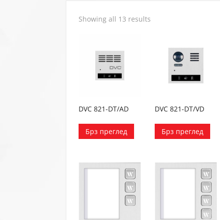
Showing all 13 results
DVC 821-DT/AD
DVC 821-DT/VD
Брз преглед
Брз преглед