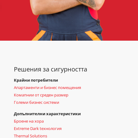
Решения за сигурността
Крайни потребители
Апартаменти и бизнес помещения
Комапнии от среден размер
Големи бизнес системи
Допълнителни характеристики
Броене на хора
Extreme Dark tехнология
Thermal Solutions