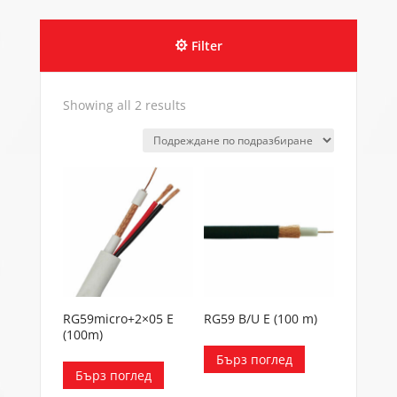
Filter
Showing all 2 results
RG59micro+2×05 E
RG59 B/U E (100 m)
(100m)
Бърз поглед
Бърз поглед