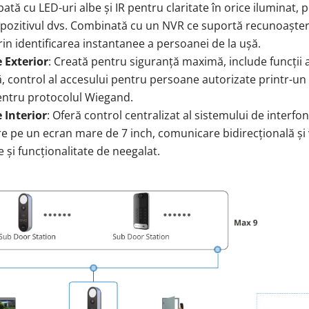
ipată cu LED-uri albe și IR pentru claritate în orice iluminat
spozitivul dvs. Combinată cu un NVR ce suportă recunoaștere
rin identificarea instantanee a persoanei de la ușă.
 Exterior
: Creată pentru siguranță maximă, include funcții
, control al accesului pentru persoane autorizate printr-un 
pentru protocolul Wiegand.
 Interior
: Oferă control centralizat al sistemului de interfon,
e pe un ecran mare de 7 inch, comunicare bidirecțională și 
și funcționalitate de neegalat.