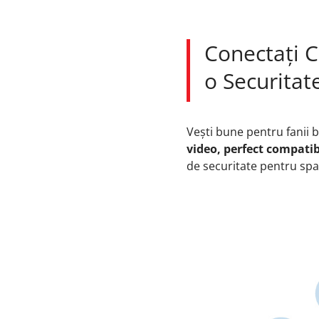
Conectați C
o Securitat
Vești bune pentru fanii 
video, perfect compati
de securitate pentru spaț