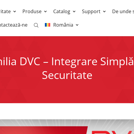
ritate
Produse
Catalog
Support
De unde 
tactează-ne
România
milia DVC – Integrare Simpl
Securitate