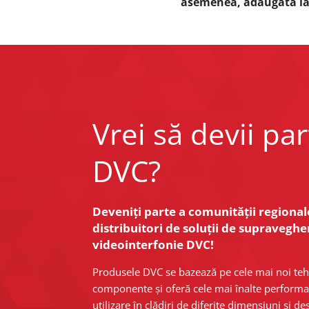
asemenea, adăugată la
Vrei să devii pa
DVC?
Deveniți parte a comunității regionale
distribuitori de soluții de supraveghe
videointerfonie DVC!
Produsele DVC se bazează pe cele mai noi tehn
componente și oferă cele mai înalte performan
utilizare în clădiri de diferite dimensiuni și des