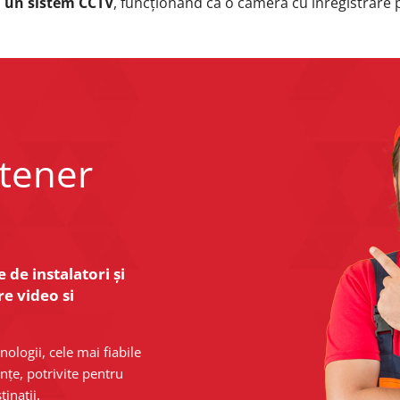
 un sistem CCTV
, funcționând ca o cameră cu înregistrare 
rtener
 de instalatori și
re video si
ologii, cele mai fiabile
țe, potrivite pentru
tinații.