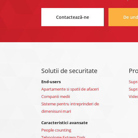
Contactează-ne
De un
Solutii de securitate
Pr
End-users
Supr
Apartamente si spatii de afaceri
Supr
Companii medii
Vide
Sisteme pentru intreprinderi de
dimenisuni mari
Caracteristici avansate
People counting
Tehnologie Extrem Dark