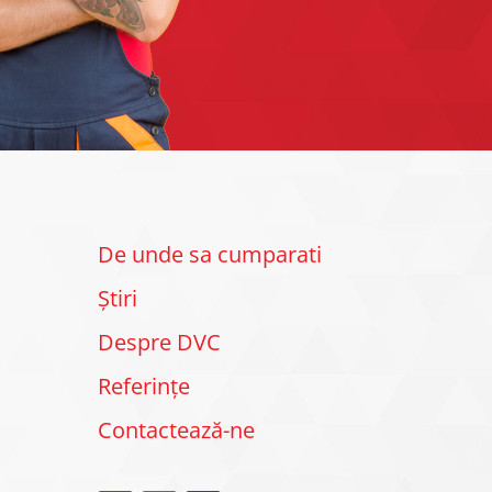
De unde sa cumparati
Știri
Despre DVC
Referințe
Contactează-ne