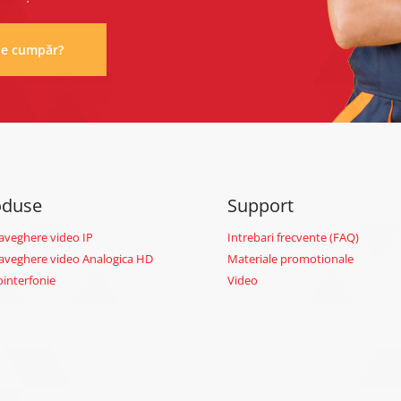
de cumpăr?
oduse
Support
aveghere video IP
Intrebari frecvente (FAQ)
aveghere video Analogica HD
Materiale promotionale
ointerfonie
Video