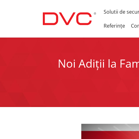
Solutii de secu
Referințe
Con
Noi Adiții la Fa